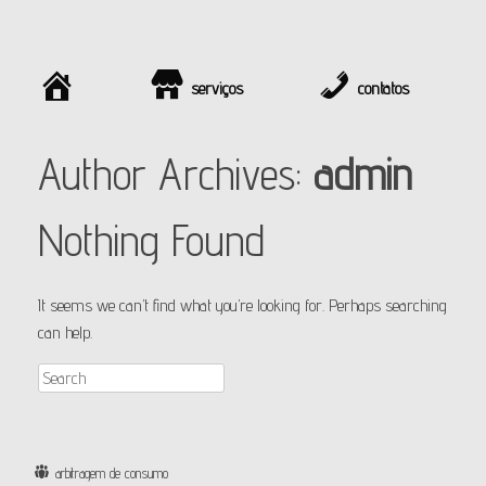
início
serviços
contatos
Author Archives:
admin
Nothing Found
It seems we can’t find what you’re looking for. Perhaps searching
can help.
arbitragem de consumo