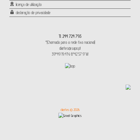
licença de utilização
declaração de privacidade
Tl. 244 724 793
*(Chamada para a rede fixa nacional)
diartes@sapo.pt
39°49'19.4"N 8°42'57.9"W
diartes © 2026