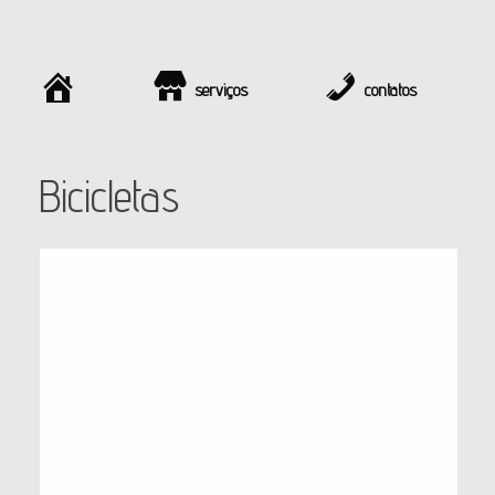
início
serviços
contatos
Bicicletas