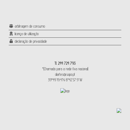
arbitragem de consumo
licença de utilização
declaração de privacidade
Tl. 244 724 793
*(Chamada para a rede fixa nacional)
diartes@sapo.pt
39°49'19.4"N 8°42'57.9"W